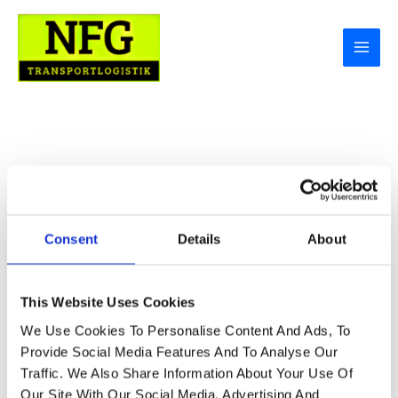
Zum
Inhalt
Springen
International
Consent
Details
About
NFG
This Website Uses Cookies
Sommeraktion
NFG Sommeraktion
We Use Cookies To Personalise Content And Ads, To
Provide Social Media Features And To Analyse Our
Schreibe Einen Kommentar
/
Landverkehr
Traffic. We Also Share Information About Your Use Of
NFG Sommeraktion
5 % Neukundenrabatt Auf
Our Site With Our Social Media, Advertising And